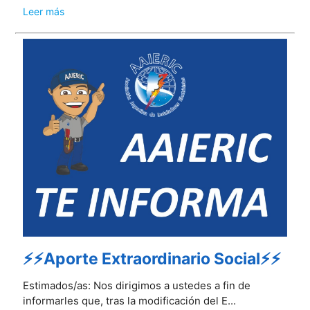
Leer más
⚡⚡Aporte Extraordinario Social⚡⚡
Estimados/as: Nos dirigimos a ustedes a fin de
informarles que, tras la modificación del E...