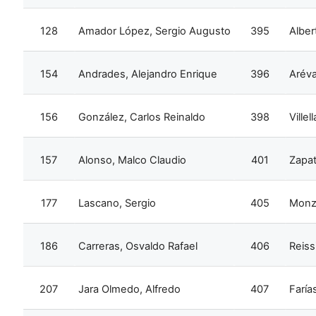
128
Amador López, Sergio Augusto
395
Albert
154
Andrades, Alejandro Enrique
396
Aréva
156
González, Carlos Reinaldo
398
Villel
157
Alonso, Malco Claudio
401
Zapat
177
Lascano, Sergio
405
Monzó
186
Carreras, Osvaldo Rafael
406
Reiss
207
Jara Olmedo, Alfredo
407
Faría