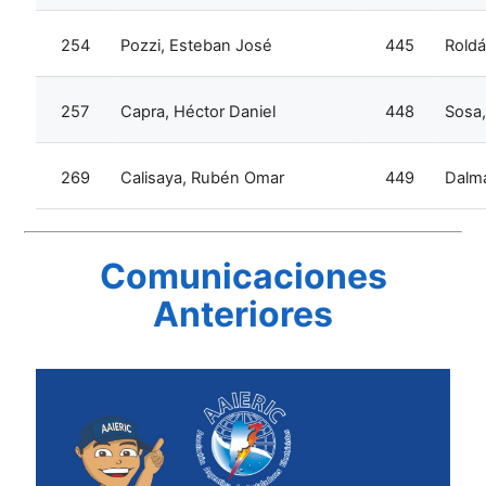
254
Pozzi, Esteban José
445
Roldá
257
Capra, Héctor Daniel
448
Sosa,
269
Calisaya, Rubén Omar
449
Dalma
Comunicaciones
Anteriores