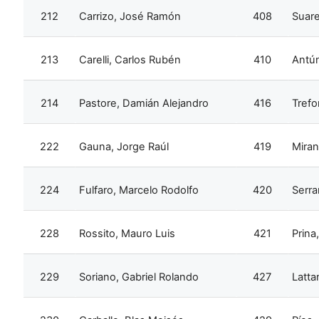
212
Carrizo, José Ramón
408
Suare
213
Carelli, Carlos Rubén
410
Antú
214
Pastore, Damián Alejandro
416
Trefo
222
Gauna, Jorge Raúl
419
Miran
224
Fulfaro, Marcelo Rodolfo
420
Serra
228
Rossito, Mauro Luis
421
Prina
229
Soriano, Gabriel Rolando
427
Latta