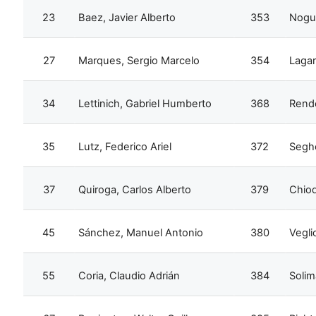
23
Baez, Javier Alberto
353
Nogue
27
Marques, Sergio Marcelo
354
Lagar
34
Lettinich, Gabriel Humberto
368
Rendo
35
Lutz, Federico Ariel
372
Seghe
37
Quiroga, Carlos Alberto
379
Chiod
45
Sánchez, Manuel Antonio
380
Vegli
55
Coria, Claudio Adrián
384
Solim