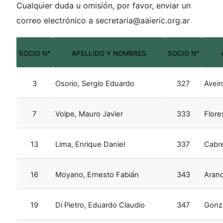
Cualquier duda u omisión, por favor, enviar un
correo electrónico a
secretaria@aaieric.org.ar
SOCIO N°
APELLIDO Y NOMBRES
SOCIO N°
3
Osorio, Sergio Eduardo
327
Aveir
7
Volpe, Mauro Javier
333
Flore
13
Lima, Enrique Daniel
337
Cabre
16
Moyano, Ernesto Fabián
343
Arand
19
Di Pietro, Eduardo Claudio
347
Gonza