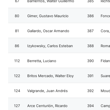
67
Barrientos, Walter Guillermo
385
Richt
80
Gimer, Gustavo Mauricio
386
Fonc
81
Gallardo, Oscar Armando
387
Cora,
86
Izykowsky, Carlos Esteban
388
Roma
112
Berretta, Luciano
390
Fidan
122
Britos Mercado, Walter Eloy
391
Suare
124
Valgrande, Juan Andrés
392
Moude
127
Arce Centurión, Ricardo
394
Campb